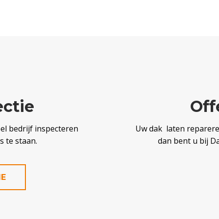
ectie
Off
l bedrijf inspecteren
Uw dak laten reparer
 te staan.
dan bent u bij D
IE