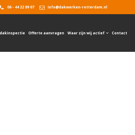
06 - 44 22 89 07
info@dakwerken-rotterdam.nl
 dakinspectie
Offerte aanvragen
Waar zijn wij actief
Contact
Home
Dakdekkersbedrijf Schiedam