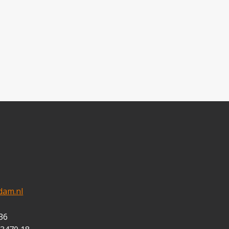
dam.nl
36