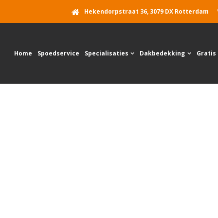
Hekendorpstraat 36, 3079 DX Rotterdam
Home
Spoedservice
Specialisaties
Dakbedekking
Gratis