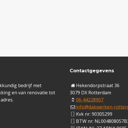
Contactgegevens
kkundig bedrijf met
Hekendorpstraat 36
king en van renovatie tot
3079 DX Rotterdam
 adres.
06-44228907
info@dakwerken-rotter
Kvk nr: 90305299
BTW nr: NL004808057B