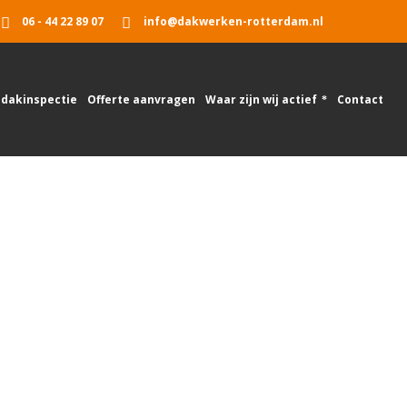
06 - 44 22 89 07
info@dakwerken-rotterdam.nl
 dakinspectie
Offerte aanvragen
Waar zijn wij actief
Contact
Home
Dakbedekking Delft