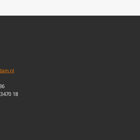
dam.nl
36
 3470 18