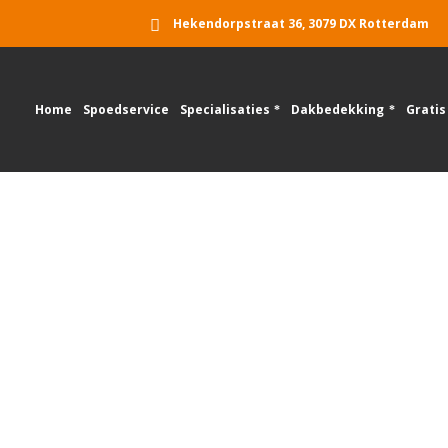
Hekendorpstraat 36, 3079 DX Rotterdam
Home
Spoedservice
Specialisaties
Dakbedekking
Gratis