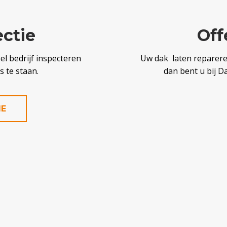
ectie
Off
l bedrijf inspecteren
Uw dak laten reparer
 te staan.
dan bent u bij D
IE