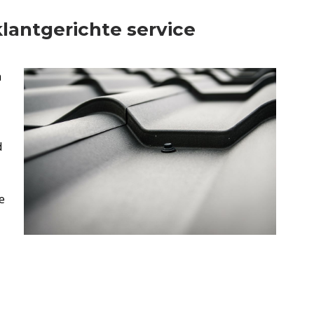
lantgerichte service
n
d
e