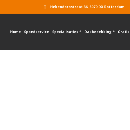
Hekendorpstraat 36, 3079 DX Rotterdam
Home
Spoedservice
Specialisaties
Dakbedekking
Gratis