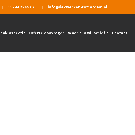
06 - 44 22 89 07
info@dakwerken-rotterdam.nl
 dakinspectie
Offerte aanvragen
Waar zijn wij actief
Contact
Home
Dak lekkage Delfgauw