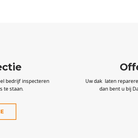
ectie
Off
l bedrijf inspecteren
Uw dak laten reparer
 te staan.
dan bent u bij D
IE