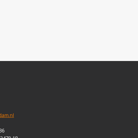
dam.nl
36