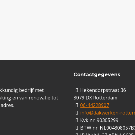
Contactgegevens
kkundig bedrijf met
Hekendorpstraat 36
king en van renovatie tot
3079 DX Rotterdam
 adres.
06-44228907
info@dakwerken-rotter
Kvk nr: 90305299
BTW nr: NL004808057B