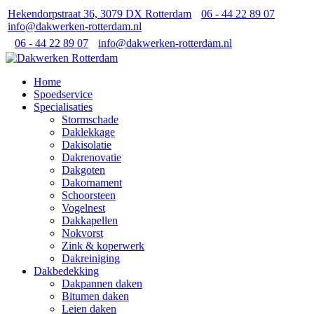
Hekendorpstraat 36, 3079 DX Rotterdam
06 - 44 22 89 07
info@dakwerken-rotterdam.nl
06 - 44 22 89 07
info@dakwerken-rotterdam.nl
Home
Spoedservice
Specialisaties
Stormschade
Daklekkage
Dakisolatie
Dakrenovatie
Dakgoten
Dakornament
Schoorsteen
Vogelnest
Dakkapellen
Nokvorst
Zink & koperwerk
Dakreiniging
Dakbedekking
Dakpannen daken
Bitumen daken
Leien daken