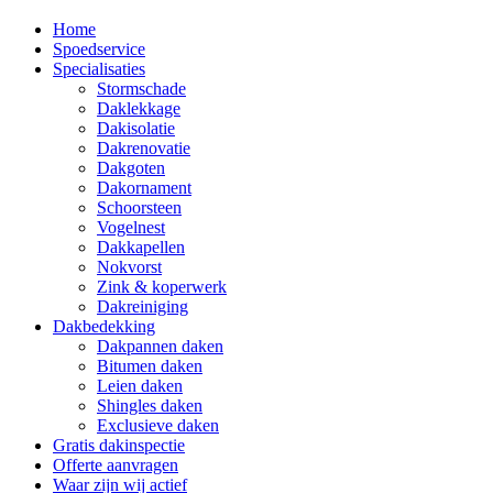
Home
Spoedservice
Specialisaties
Stormschade
Daklekkage
Dakisolatie
Dakrenovatie
Dakgoten
Dakornament
Schoorsteen
Vogelnest
Dakkapellen
Nokvorst
Zink & koperwerk
Dakreiniging
Dakbedekking
Dakpannen daken
Bitumen daken
Leien daken
Shingles daken
Exclusieve daken
Gratis dakinspectie
Offerte aanvragen
Waar zijn wij actief